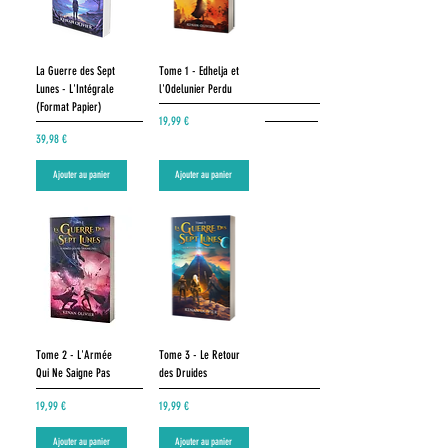
La Guerre des Sept
Tome 1 - Edhelja et
Lunes - L'Intégrale
l'Odelunier Perdu
(Format Papier)
Prix
19,99 €
Prix
39,98 €
Ajouter au panier
Ajouter au panier
Tome 2 - L'Armée
Tome 3 - Le Retour
Qui Ne Saigne Pas
des Druides
Prix
Prix
19,99 €
19,99 €
Ajouter au panier
Ajouter au panier