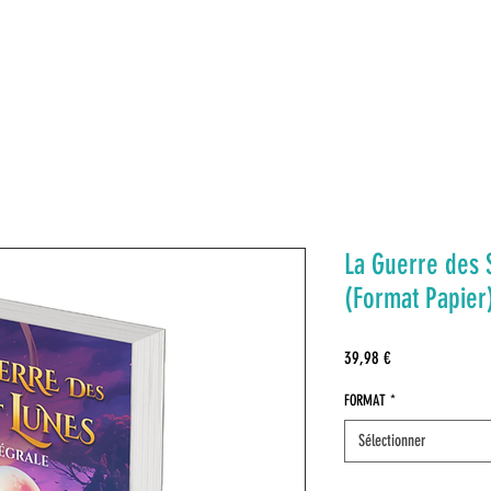
UI SUIS JE
MES LIVRES
BOUTIQUE
MON BLOG
La Guerre des 
(Format Papier
Prix
39,98 €
FORMAT
*
Sélectionner
Quantité
*