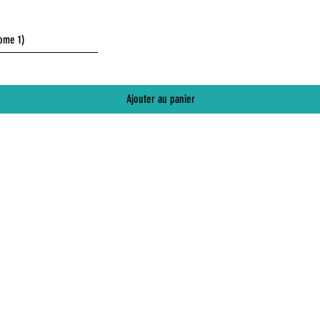
Aperçu rapide
Tome 1)
Ajouter au panier
k
Ol