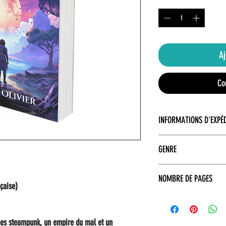
Aj
Co
INFORMATIONS D'EXPÉ
Ce livre est vendu directeme
GENRE
sont effectuées par Amazon
Young Adult Fantasy - Actio
NOMBRE DE PAGES
nçaise)
594
nes steampunk, un empire du mal et un