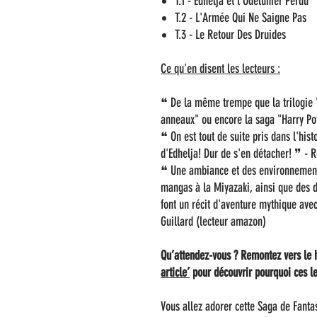
T.1 - Edhelja et l'Odelunier Perdu
T.2 - L'Armée Qui Ne Saigne Pas
T.3 - Le Retour Des Druides
Ce qu'en disent les lecteurs :
❝ De la même trempe que la trilogie 
anneaux" ou encore la saga "Harry Po
❝ On est tout de suite pris dans l'his
d'Edhelja! Dur de s'en détacher! ❞ -
❝ Une ambiance et des environnements
mangas à la Miyazaki, ainsi que des dé
font un récit d'aventure mythique ave
Guillard (lecteur amazon)
Qu’attendez-vous ? Remontez vers le h
article’
pour découvrir pourquoi ces le
Vous allez adorer cette Saga de Fantas