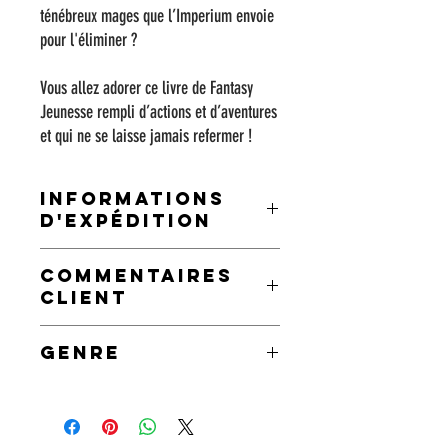
ténébreux mages que l’Imperium envoie
pour l'éliminer ?
Vous allez adorer ce livre de Fantasy
Jeunesse rempli d’actions et d’aventures
et qui ne se laisse jamais refermer !
INFORMATIONS
D'EXPÉDITION
Les clients recevront des liens pour télécharger
COMMENTAIRES
leurs produits numériques dans la page de
CLIENT
remerciement de la caisse,
avec un lien envoyé par e-mail qui durera 30
❝ De la même trempe que la trilogie "la croisée
jours.
GENRE
des mondes", "le seigneur des anneaux" ou
encore la saga "Harry Potter". ❞
- Fiona De
Young Adult Fantasy - Action - Adventure
Dommelin (Lectrice Amazon)
- Steampunk
❝ On est tout de suite pris dans l'histoire de ce
roman et dans les aventures d'Edhelja! Dur de s'en