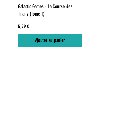
Galactic Games - La Course des
Galactic Games - La Course 
Titans (Tome 1)
Titans (Tome 1)
Prix
Prix
5,99 €
26,99 €
Ajouter au panier