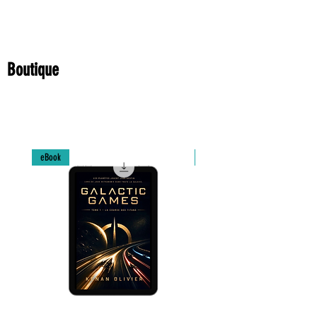
détacher! ❞
- Rémi Pequin (Lecteur Amazon)
❝ Une ambiance et des environnements bien
décrits, ponctués de touches style mangas à la
Miyazaki, ainsi que des détails franco-lyonnais,
Boutique
racines de l'auteur, en font un récit d'aventure
mythique avec de bonnes pointes d'humour !! ❞
-
Baptiste Guillard (lecteur amazon)
Articles similaires
eBook
Relié